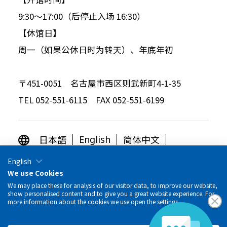
9:30～17:00（后停止入场 16:30）
【休馆日】
周一（如果公休日时为转天）、年底年初
〒451-0051 名古屋市西区则武新町4-1-35
TEL 052-551-6115 FAX 052-551-6199
日本語
简体中文
English
繁体中文
한국어
English
We use Cookies
OTHER LANGUAGES
We may place these for analysis of our visitor data, to improve our website,
show personalised content and to give you a great website experience. For
more information about the cookies we use open the settings.
© Toyota Commemorative Museum of Industry