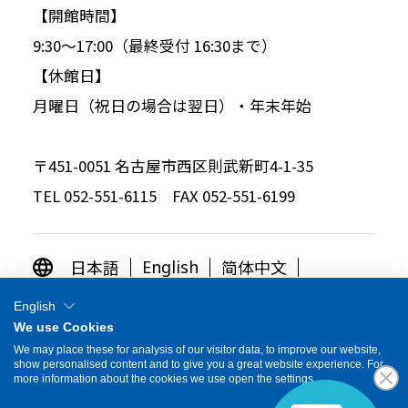
【開館時間】
9:30～17:00（最終受付 16:30まで）
【休館日】
月曜日（祝日の場合は翌日）・年末年始
〒451-0051 名古屋市西区則武新町4-1-35
TEL 052-551-6115 FAX 052-551-6199
日本語
简体中文
English
繁体中文
한국어
English
We use Cookies
OTHER LANGUAGES
We may place these for analysis of our visitor data, to improve our website,
show personalised content and to give you a great website experience. For
more information about the cookies we use open the settings.