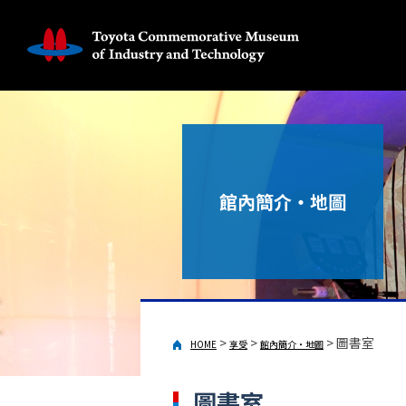
館內簡介・地圖
>
>
>
圖書室
HOME
享受
館內簡介・地圖
圖書室