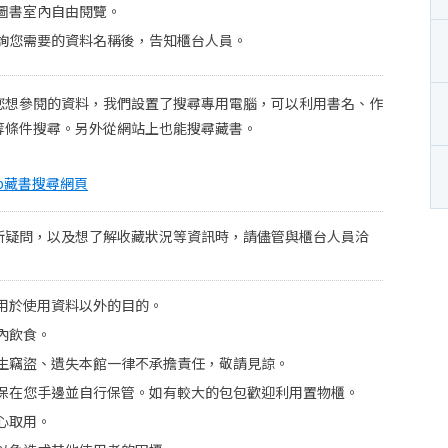
圖書室內自由閱覽。
詢您需要的資料名稱後，告知櫃台人員。
您想參閱的資料，我們設置了搜尋專用電腦，可以利用書名、作
等條件搜尋。另外從網站上也能搜尋藏書。
b藏書搜尋網頁
所疑問，以及想了解收藏狀況等資訊時，請儘管與櫃台人員洽
用於使用資料以外的目的。
內飲食。
生竊盜、遺失本館一律不承擔責任，敬請見諒。
保在您手邊並自行保管。如有較大的包包歡迎利用置物櫃。
心取用。