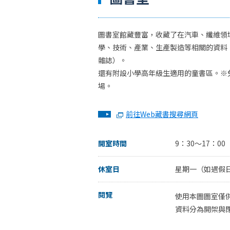
圖書室館藏豐富，收藏了在汽車、纖維領
學、技術、產業、生產製造等相關的資料
雜誌）。
還有附設小學高年級生適用的童書區。※
場。
前往Web藏書搜尋網頁
開室時間
9：30～17：00
休室日
星期一（如遇假
閱覽
使用本圖圖室僅
資料分為開架與