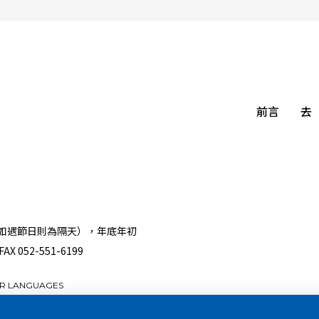
前言
去
如遇節日則為隔天），年底年初
FAX 052-551-6199
R LANGUAGES