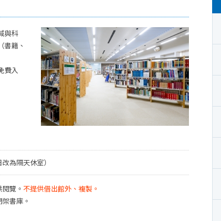
域與科
（書籍、
免費入
日改為隔天休室）
供閱覽。
不提供借出館外、複製。
閉架書庫。