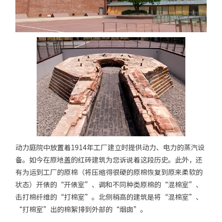
动力庭院中放置着1914年工厂建立时提供动力、电力的蒸汽设
备。如今在原地盖的红砖建筑为您诉说着这段历史。此外，还
有为运到工厂的原棉（将压缩得很硬的原棉恢复到原来柔软的
状态）开俵的“开俵室”、调和不同种类原棉的“混棉室”、
击打棉纤维的“打棉室”。北侧稍高的建筑是将“混棉室”、
“打棉室”出的棉絮排到外部的“烟囱”。