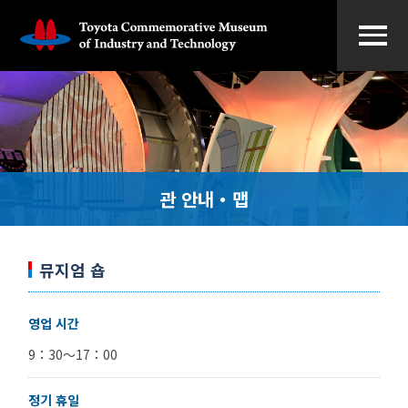
관 안내・맵
뮤지엄 숍
영업 시간
9：30～17：00
정기 휴일