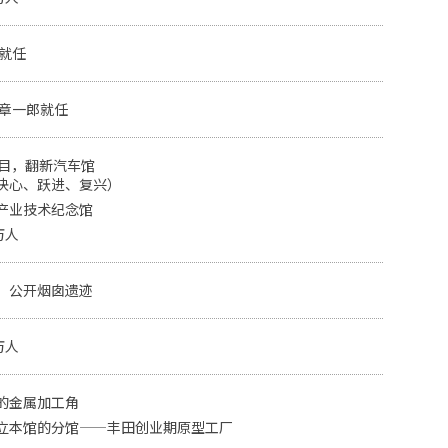
修就任
田章一郎就任
项目，翻新汽车馆
决心、跃进、复兴）
产业技术纪念馆
万人
，公开烟囱遗迹
万人
的金属加工角
立本馆的分馆——丰田创业期原型工厂