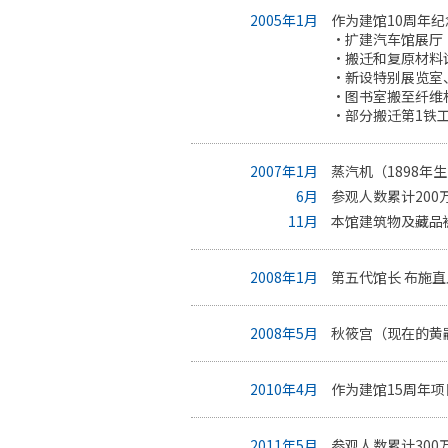
2005年1月
作为建馆10周年
・扩建汽车馆展厅
・搬迁和复原材料
・新设特别展览室
・图书室搬至纤维
・部分搬迁第1铁
2007年1月
蒸汽机（1898年
6月
参观人数累计200
11月
本馆建筑物及藏品
2008年1月
第五代馆长 布施
2008年5月
秋筱宫（现在的黄
2010年4月
作为建馆15周年
2011年5月
参观人数累计300