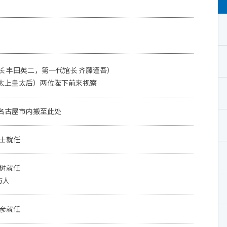
长 丰田英二，第一代馆长 齐藤谨吾）
太上皇太后）两位陛下前来视察
名古屋市内搬至此处
裕士就任
广树就任
万人
纪彦就任