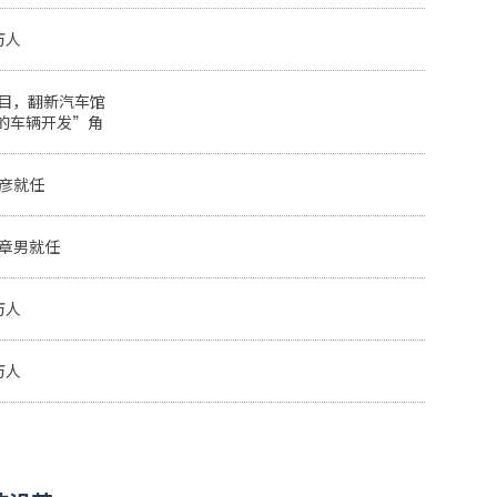
万人
项目，翻新汽车馆
的车辆开发”角
和彦就任
田章男就任
万人
万人