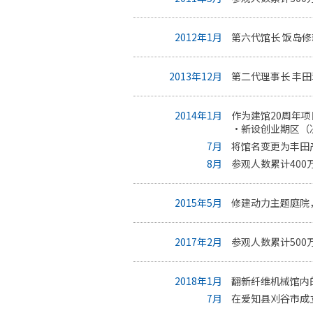
2012年1月
第六代馆长 饭岛
2013年12月
第二代理事长 丰
2014年1月
作为建馆20周年
・新设创业期区（
7月
将馆名变更为丰田
8月
参观人数累计400
2015年5月
修建动力主题庭院
2017年2月
参观人数累计500
2018年1月
翻新纤维机械馆内
7月
在爱知县刈谷市成