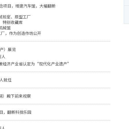
纪念项目，增建汽车馆，大幅翻新
试验室、原型工厂
、特别收藏库
机械馆
工厂，作为创造作坊公开
生产）展览
万人
被经济产业省认定为“现代化产业遗产”
直人就任
嗣）殿下前来视察
项目，翻新科技乐园
万人