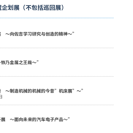
藏企划展（不包括巡回展）
展 ～向佐吉学习研究与创造的精神～”
～铁乃金属之王哉～”
漫 ～制造机械的机械的今昔”机床展”～”
日
子展 ～面向未来的汽车电子产品～”