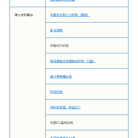
被认定的藏品
丰田式木制人力织机（复制）
卧云纺机
丰田式汽织机
自动换梭式丰田自动织机（G型）
超大牵伸细纱机
环状织机
材料实验室、样品工厂
丰田G1型拖拉机
丰田标准轿车AA型