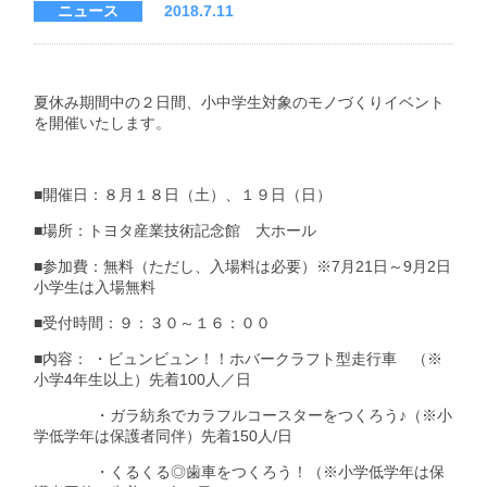
ニュース
2018.7.11
夏休み期間中の２日間、小中学生対象のモノづくりイベント
を開催いたします。
■開催日：８月１８日（土）、１９日（日）
■場所：トヨタ産業技術記念館 大ホール
■参加費：無料（ただし、入場料は必要）※7月21日～9月2日
小学生は入場無料
■受付時間：９：３０～１６：００
■内容： ・ビュンビュン！！ホバークラフト型走行車 （※
小学4年生以上）先着100人／日
・ガラ紡糸でカラフルコースターをつくろう♪（※小
学低学年は保護者同伴）先着150人/日
・くるくる◎歯車をつくろう！（※小学低学年は保