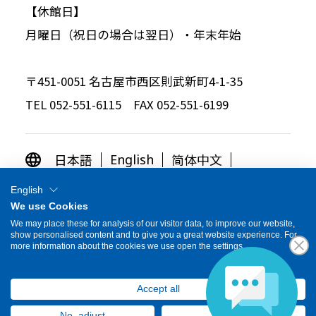
【休館日】
月曜日（祝日の場合は翌日）・年末年始
〒451-0051 名古屋市西区則武新町4-1-35
TEL 052-551-6115 FAX 052-551-6199
日本語
简体中文
English
繁体中文
한국어
English
We use Cookies
OTHER LANGUAGES
We may place these for analysis of our visitor data, to improve our website,
show personalised content and to give you a great website experience. For
more information about the cookies we use open the settings.
© Toyota Commemorative Museum of Industry
and Technology
Accept all
No, adjust
Deny