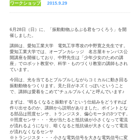
ワークショップ
2015.9.29
6月28日（日）に、「振動動物ぶるぶる君をつくろう」を開
催しました。
講師は、愛知工業大学 電気工学専攻の中野寛之先生です。
愛知工業大学では、オープンカレッジ 名古屋キャンパス公
開講座を開催しており、中野先生は「少年少女のための講
座」でロボット教室や、科学・ものづくり教室の講師もされ
ています。
今回は、光を当てるとブルブルしながらコミカルに動き回る
振動動物をつくります。見た目がネズミっぽいということ
で、講師は愛着をこめて“チュルブルくん”と呼んでいます♪
まずは、“明るくなると振動する”という仕組みをどうすれば
作り出せるのか、講師から説明がありました。ポイントとな
る部品は照度センサ、トランジスタ、偏心モータの3つです。
※照度センサ・・・光が当たると抵抗値が小さくなって電流
が流れるようになり、暗くなると抵抗値が大きくなって電流
が流れなくなるセンサ
※トランジスタ・・・小さな電気信号を大きな電気信号に変