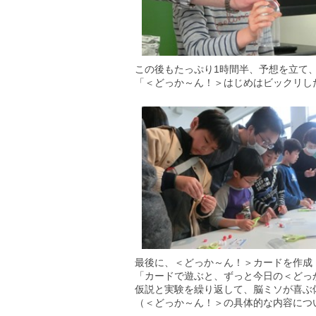
この後もたっぷり1時間半、予想を立て
「＜どっか～ん！＞はじめはビックリし
最後に、＜どっか～ん！＞カードを作成
「カードで遊ぶと、ずっと今日の＜どっ
仮説と実験を繰り返して、脳ミソが喜ぶ
（＜どっか～ん！＞の具体的な内容につ