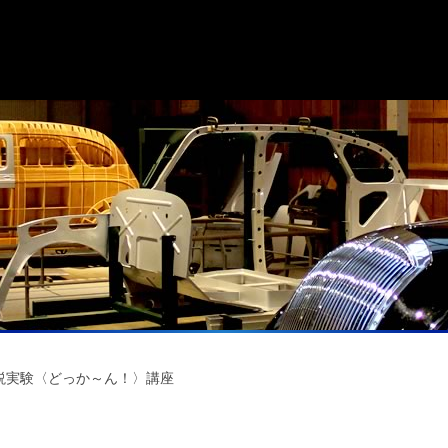
説実験〈どっか～ん！〉講座