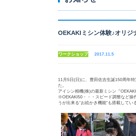
OEKAKIミシン体験♪オリ
ワークショップ
2017.11.5
11月5日(日)に、豊田佐吉生誕150周
た。
アイシン精機(株)の最新ミシン『OEKA
※OEKAKI50・・・スピード調整な
うが出来る“お絵かき機能”も搭載してい