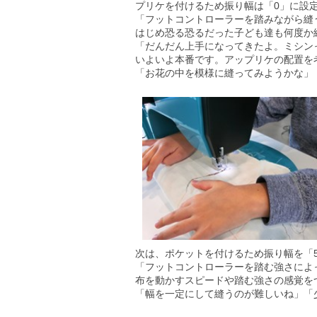
プリケを付けるため振り幅は「0」に設
「フットコントローラーを踏みながら縫
はじめ恐る恐るだった子ども達も何度か
「だんだん上手になってきたよ。ミシン
いよいよ本番です。アップリケの配置を
「お花の中を模様に縫ってみようかな」
次は、ポケットを付けるため振り幅を「
「フットコントローラーを踏む強さによ
布を動かすスピードや踏む強さの感覚を
「幅を一定にして縫うのが難しいね」「