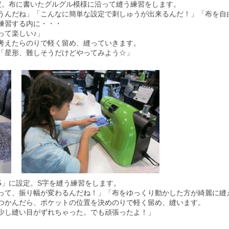
定。布に書いたグルグル模様に沿って縫う練習をします。
うんだね」「こんなに簡単な設定で刺しゅうが出来るんだ！」「布を自
練習する内に・・・
って楽しい♪」
考えたらのりで軽く留め、縫っていきます。
「星形、難しそうだけどやってみよう☆」
5」に設定。S字を縫う練習をします。
って、振り幅が変わるんだね！」「布をゆっくり動かした方が綺麗に縫
つかんだら、ポケットの位置を決めのりで軽く留め、縫います。
少し縫い目がずれちゃった。でも頑張ったよ！」