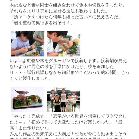
木の皮など素材同士を組み合わせて倒木や切株を作ったり、
それらをよりリアルに見せる技法も教わりました。
「所々コケをつけたら何年も経った古い木に見えるんだ」
「岩を重ねて奥行きを出そう！」
いよいよ動物や木をグルーガンで接着します。接着剤が見え
ないように同色の砂を丁寧にかけたり、枝を追加した
り・・・試行錯誤しながら細部までこだわって約2時間、じっ
くりと製作しました。
「やった！完成☆」「恐竜がいる世界を想像してワクワクし
たよ～」「初めて作って大変だったけど楽しかった」「最
高！また作りたい♪」
みんな作品の出来栄えに大満足！恐竜が今にも動き出しそう