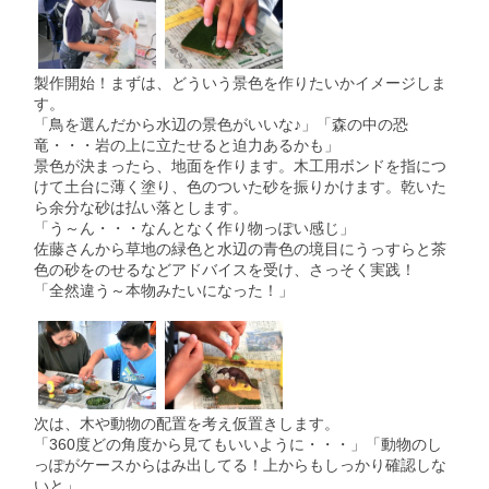
製作開始！まずは、どういう景色を作りたいかイメージしま
す。
「鳥を選んだから水辺の景色がいいな♪」「森の中の恐
竜・・・岩の上に立たせると迫力あるかも」
景色が決まったら、地面を作ります。木工用ボンドを指につ
けて土台に薄く塗り、色のついた砂を振りかけます。乾いた
ら余分な砂は払い落とします。
「う～ん・・・なんとなく作り物っぽい感じ」
佐藤さんから草地の緑色と水辺の青色の境目にうっすらと茶
色の砂をのせるなどアドバイスを受け、さっそく実践！
「全然違う～本物みたいになった！」
次は、木や動物の配置を考え仮置きします。
「360度どの角度から見てもいいように・・・」「動物のし
っぽがケースからはみ出してる！上からもしっかり確認しな
いと」