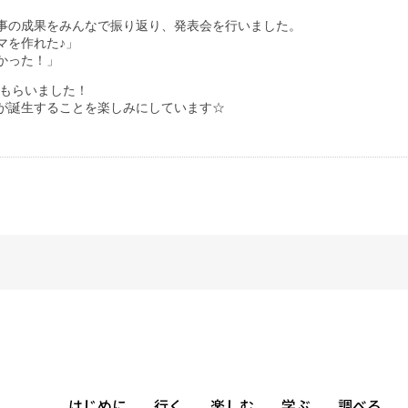
事の成果をみんなで振り返り、発表会を行いました。
マを作れた♪」
かった！」
をもらいました！
が誕生することを楽しみにしています☆
はじめに
行く
楽しむ
学ぶ
調べる