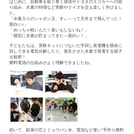
はじめに、自動車を取り巻く環境やトヨタのエコカーへの取
り組み、水素の特徴など実験やクイズを交え楽しく学びまし
た。
「水素入りのシャボン玉、すぃ～って天井まで飛んでった！
面白い♪」
「めっちゃ軽いんだ！臭いもしないね！」
「模型に水素が貯まってきた～面白い！」
子どもたちは、実験キットにつないだ手回し発電機を懸命に
回して水を電気分解したり、発生させた水素で発電する様子
を観察！
燃料電池の仕組みがよく理解できましたね。
続いて、鉛筆の芯とミョウバン水、電池など使い“手作り燃料