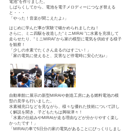
電池”を作りました。
しばらくしてから、電池を電子メロディーにつなぎ替える
と・・・
「やった！音楽が聞こえたよ♪」
はじめに学んだ事が実験で確かめられましたね！
さらに、ミニ四駆を改造した“ミニMIRAI ”に水素を充填して
走らせたり、“ミニMIRAI”から家の模型に電気を供給する様子
を観察！
「少しの水素でたくさん走るのはすごい！」
「家の電気に使えると、災害など停電時に安心だね♪」
自動車館に展示の新型MIRAIや創造工房にある燃料電池の模
型の見学も行いました。
水素補充口などを見ながら、様々な優れた技術について詳し
く解説を聞き、子どもたちは興味津々！
「水素の仕組みやMIRAIが走る理由などが分かりやすく楽し
かったです！」
「MIRAIの車で5日分の家の電気があることにびっくりしまし