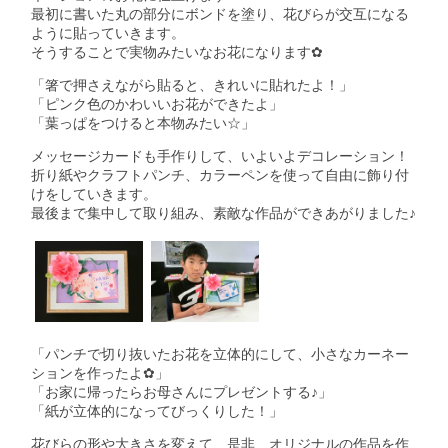
最初に書いた丸の部分にボンドを塗り、花びらが交互になる
ように貼っていきます。
そうすることで実物みたいなお花になります✿
「箸で押さえながら貼ると、きれいに貼れたよ！」
「ピンク色のかわいいお花ができたよ」
「葉っぱをつけると本物みたい☆」
メッセージカードも手作りして、いよいよデコレーション！
折り紙やクラフトパンチ、カラーペンを使って自由に飾り付
けをしていきます。
最後まで集中して取り組み、素敵な作品ができあがりました♪
「パンチで切り抜いたお花を立体的にして、小さなカーネー
ションを作ったよ✿」
「お家に帰ったらお母さんにプレゼントする♪」
「紙が立体的になってびっくりした！」
花びらの形や大きさを変えて、是非、オリジナルの作品を作