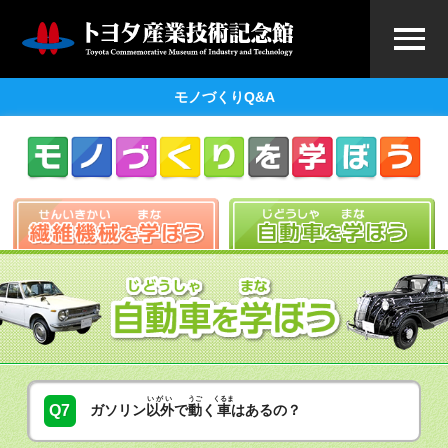
モノづくりQ&A
いがい
うご
くるま
Q7
ガソリン
以外
で
動
く
車
はあるの？