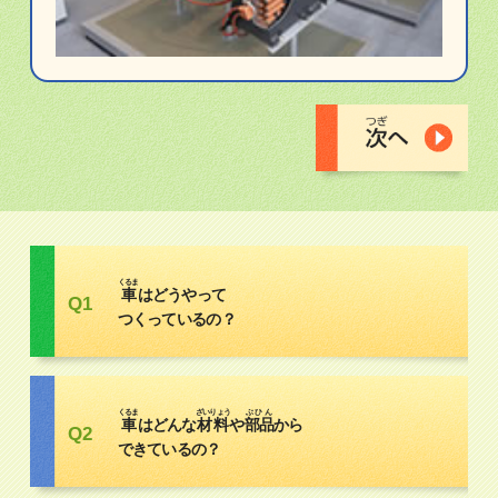
くるま
車
はどうやって
Q1
つくっているの？
くるま
ざいりょう
ぶひん
車
はどんな
材料
や
部品
から
Q2
できているの？