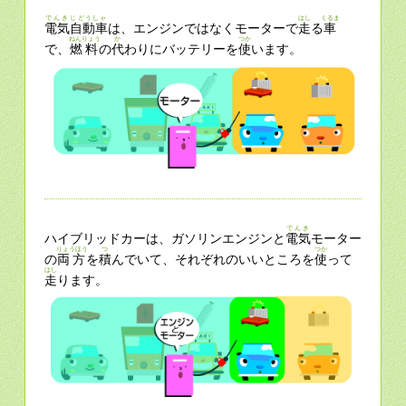
でんき
じどうしゃ
はし
くるま
電気
自動車
は、エンジンではなくモーターで
走
る
車
ねんりょう
か
つか
で、
燃料
の
代
わりにバッテリーを
使
います。
でんき
ハイブリッドカーは、ガソリンエンジンと
電気
モーター
りょうほう
つ
つか
の
両方
を
積
んでいて、それぞれのいいところを
使
って
はし
走
ります。