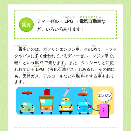
エルピージー
でんき
じどうしゃ
ディーゼル・
LPG
・
電気
自動車
な
ど、いろいろあります！
いちばん
おお
しゃ
つぎ
一番
多
いのは、ガソリンエンジン
車
。その
次
は、トラッ
おお
つか
しゃ
クやバスに
多
く
使
われているディーゼルエンジン
車
で、
けいゆ
ねんりょう
はし
つか
軽油
という
燃料
で
走
ります。また、タクシーなどに
使
エルピージー
えきかせきゆ
ほか
われている
LPG
（
液化石油
ガス）もあるし、その
他
に
てんねん
ねんりょう
くるま
も、
天然
ガス、アルコールなどを
燃料
とする
車
もあり
ます。