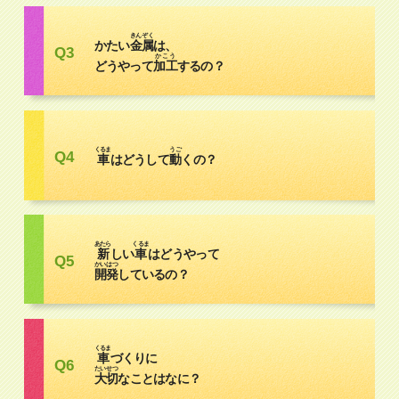
きんぞく
かたい
金属
は、
Q3
かこう
どうやって
加工
するの？
くるま
うご
Q4
車
はどうして
動
くの？
あたら
くるま
新
しい
車
はどうやって
Q5
かいはつ
開発
しているの？
くるま
車
づくりに
Q6
たいせつ
大切
なことはなに？