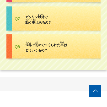
いがい
ガソリン
以外
で
Q7
うご
くるま
動
く
車
はあるの？
せかい
はじ
くるま
世界
で
初
めてつくられた
車
は
Q8
どういうもの？
