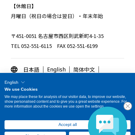
【休館日】
月曜日（祝日の場合は翌日）・年末年始
〒451-0051 名古屋市西区則武新町4-1-35
TEL 052-551-6115 FAX 052-551-6199
日本語
简体中文
English
繁体中文
한국어
English
We use Cookies
OTHER LANGUAGES
We may place these for analysis of our visitor data, to improve our website,
show personalised content and to give you a great website experience. For
more information about the cookies we use open the settings.
© Toyota Commemorative Museum of Industry
and Technology
Accept all