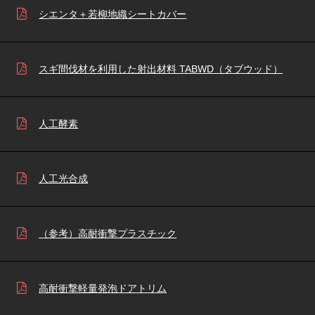
シエンタ＋若柳地織シートカバー
スギ間伐材を利用した射出材料 TABWD（タブウッド）
人工酵素
人工光合成
（参考）高耐衝撃プラスチック
高耐衝撃軽量発泡ドアトリム