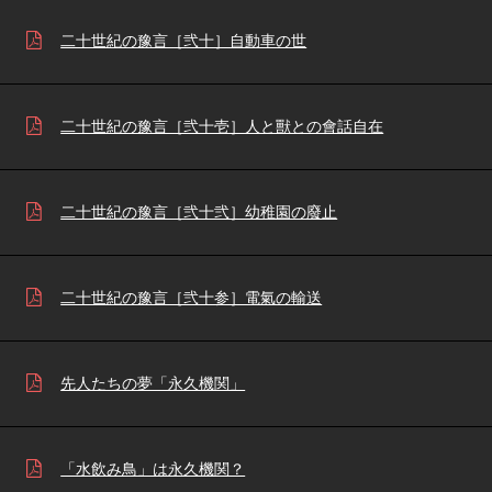
二十世紀の豫言［弐十］自動車の世
二十世紀の豫言［弐十壱］人と獸との會話自在
二十世紀の豫言［弐十弐］幼稚園の廢止
二十世紀の豫言［弐十参］電氣の輸送
先人たちの夢「永久機関」
「水飲み鳥」は永久機関？