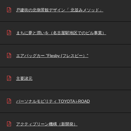
戸建街の北側景観デザイン「 北並みメソッド」
まちに夢と潤いを（名古屋駅地区でのビル事業）
エアバッグカー ”Flesby (フレスビー）”
主要諸元
パーソナルモビリティ TOYOTA i-ROAD
アクティブリーン機構（新開発）