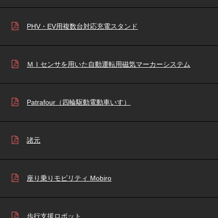
PHV・EV用複数台対応充電スタンド
ＭＩセンサを用いた自動運転用磁気マーカーシステム
Patrafour（四輪駆動電動車いす）
諸元
座り乗りモビリティ Mobiro
歩行支援ロボット