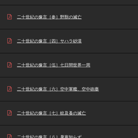
二十世紀の豫言［参］野獸の滅亡
二十世紀の豫言［四］サハラ砂漠
二十世紀の豫言［伍］七日間世界一周
二十世紀の豫言［六］空中軍艦、空中砲臺
二十世紀の豫言［七］蚊及蚤の滅亡
二十世紀の豫言［八］暑寒知らず