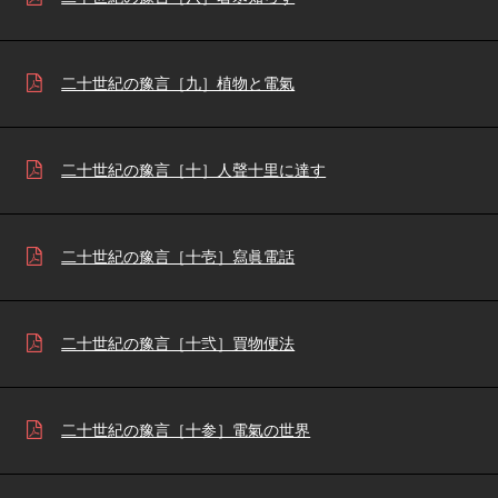
二十世紀の豫言［九］植物と電氣
二十世紀の豫言［十］人聲十里に達す
二十世紀の豫言［十壱］寫眞電話
二十世紀の豫言［十弐］買物便法
二十世紀の豫言［十参］電氣の世界