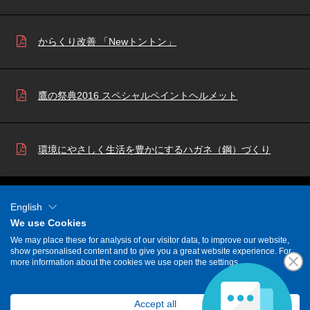
からくり改善 「Newトントン」
鷹の祭典2016 スペシャルペイントヘルメット
環境にやさしく生活を豊かにするハガネ（鋼）づくり
English
We use Cookies
We may place these for analysis of our visitor data, to improve our website,
show personalised content and to give you a great website experience. For
more information about the cookies we use open the settings.
当サイトに掲載の記事・写真の無断転載を禁じます。
Accept all
Copyright(C) Toyota Commemorative Museum of Industry and Technology All rights